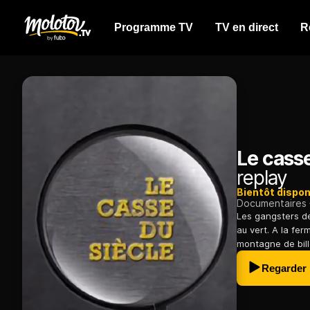
Programme TV
TV en direct
R
Le casse
replay
Bientôt dispon
Documentaires
Les gangsters de
au vert. A la fe
montagne de bill
Regarder