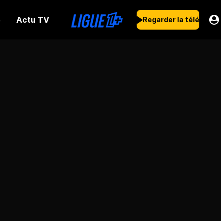
Actu TV
s
Regarder la télé