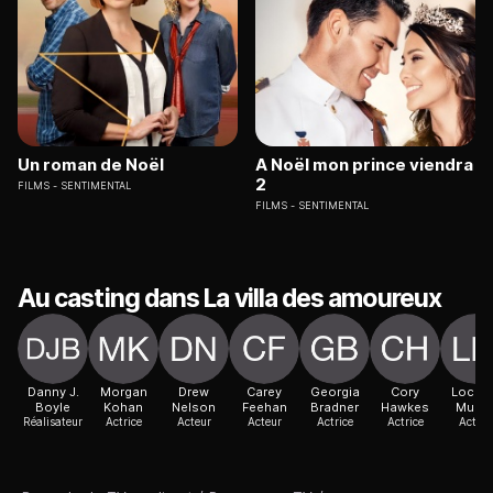
Un roman de Noël
A Noël mon prince viendra
2
FILMS
SENTIMENTAL
FILMS
SENTIMENTAL
Au casting dans La villa des amoureux
Danny J.
Morgan
Drew
Carey
Georgia
Cory
Lochly
Boyle
Kohan
Nelson
Feehan
Bradner
Hawkes
Munr
Réalisateur
Actrice
Acteur
Acteur
Actrice
Actrice
Acteur