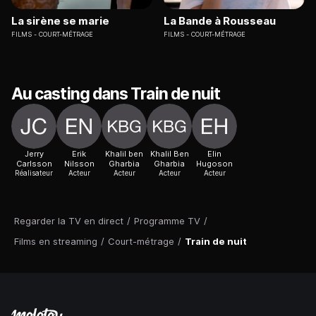
La sirène se marie
La Bande à Rousseau
FILMS
COURT-MÉTRAGE
FILMS
COURT-MÉTRAGE
Au casting dans Train de nuit
Jerry
Erik
Khalil ben
Khalil Ben
Elin
Carlsson
Nilsson
Gharbia
Gharbia
Hugoson
Réalisateur
Acteur
Acteur
Acteur
Acteur
Regarder la TV en direct
/
Programme TV
/
Films en streaming
/
Court-métrage
/
Train de nuit