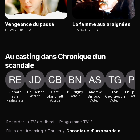
Vengeance du passé
La femme aux araignées
FILMS
THRILLER
FILMS
THRILLER
Au casting dans Chronique d'un
scandale
Richard
Judi Dench
Cate
Bill Nighy
Andrew
Tom
Philip Da
Eyre
Actrice
Blanchett
Acteur
Simpson
Georgeson
Acteur
Réalisateur
Actrice
Acteur
Acteur
Regarder la TV en direct
/
Programme TV
/
Films en streaming
/
Thriller
/
Chronique d'un scandale