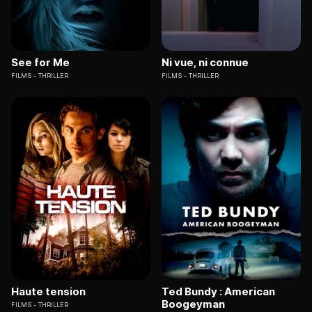
See for Me
Ni vue, ni connue
FILMS
THRILLER
FILMS
THRILLER
Haute tension
Ted Bundy : American
Boogeyman
FILMS
THRILLER