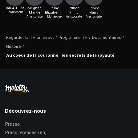
Ian A. Hunt
Meghan
Reine
Prince
Prince
Réalisateur
Markle
Elizabeth II
Philip
Harry
Aristocrate
Monarque
Aristocrate
Aristocrate
Regarder la TV en direct
/
Programme TV
/
Documentaires
/
Histoire
/
Au coeur de la couronne : les secrets de la royauté
Découvrez-nous
Presse
Press releases (en)