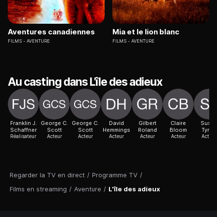
Aventures canadiennes
Mia et le lion blanc
FILMS
AVENTURE
FILMS
AVENTURE
Au casting dans L'île des adieux
Franklin J.
George C.
George C.
David
Gilbert
Claire
Susa
Schaffner
Scott
Scott
Hemmings
Roland
Bloom
Tyrrel
Réalisateur
Acteur
Acteur
Acteur
Acteur
Acteur
Actric
Regarder la TV en direct
/
Programme TV
/
Films en streaming
/
Aventure
/
L'île des adieux