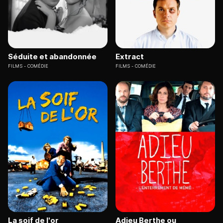
Séduite et abandonnée
Extract
FILMS
COMÉDIE
FILMS
COMÉDIE
La soif de l'or
Adieu Berthe ou