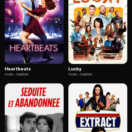
Heartbeats
Lucky
FILMS
COMÉDIE
FILMS
COMÉDIE