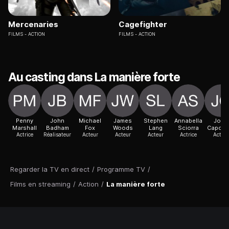
Mercenaries
Cagefighter
FILMS
ACTION
FILMS
ACTION
Au casting dans La manière forte
Penny
John
Michael
James
Stephen
Annabella
John
Marshall
Badham
Fox
Woods
Lang
Sciorra
Capodi
Actrice
Réalisateur
Acteur
Acteur
Acteur
Actrice
Acteur
Regarder la TV en direct
/
Programme TV
/
Films en streaming
/
Action
/
La manière forte