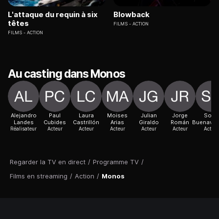
L'attaque du requin à six
Blowback
têtes
FILMS
ACTION
FILMS
ACTION
Au casting dans Monos
Alejandro
Paul
Laura
Moises
Julian
Jorge
Sofia
Landes
Cubides
Castrillón
Arias
Giraldo
Román
Buenaven
Réalisateur
Acteur
Acteur
Acteur
Acteur
Acteur
Acteur
Regarder la TV en direct
/
Programme TV
/
Films en streaming
/
Action
/
Monos