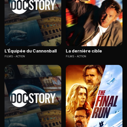
L'Équipée du Cannonball
La dernière cible
FILMS
ACTION
FILMS
ACTION