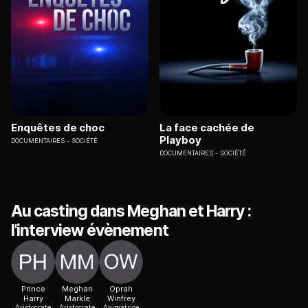
Enquêtes de choc
La face cachée de
Playboy
DOCUMENTAIRES
SOCIÉTÉ
DOCUMENTAIRES
SOCIÉTÉ
Au casting dans Meghan et Harry :
l'interview évènement
Prince
Meghan
Oprah
Harry
Markle
Winfrey
Aristocrate
Aristocrate
Animatrice