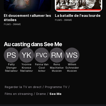
Et doucement rallumer les
La bataille de l'eau lourde
étoiles
FILMS
DRAME
FILMS
DRAME
Au casting dans See Me
Patty
Yvonne
Fenna Van
Rens
Willem
Stenger
Kroese
Cool
Machielse
Schneider
Réalisateur
Réalisateur
Acteur
Musicien
Musicien
Regarder la TV en direct
/
Programme TV
/
Films en streaming
/
Drame
/
See Me