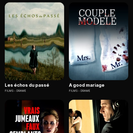
Les échos du passé
A good mariage
FILMS
DRAME
FILMS
DRAME