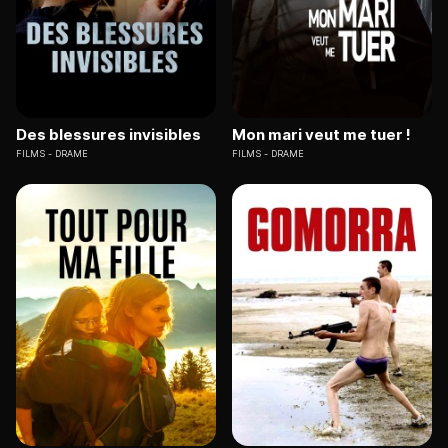
Des blessures invisibles
Mon mari veut me tuer !
FILMS
DRAME
FILMS
DRAME