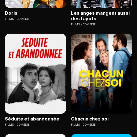
Doris
Les anges mangent aussi
des fayots
FILMS
COMÉDIE
FILMS
COMÉDIE
Séduite et abandonnée
Chacun chez soi
FILMS
COMÉDIE
FILMS
COMÉDIE