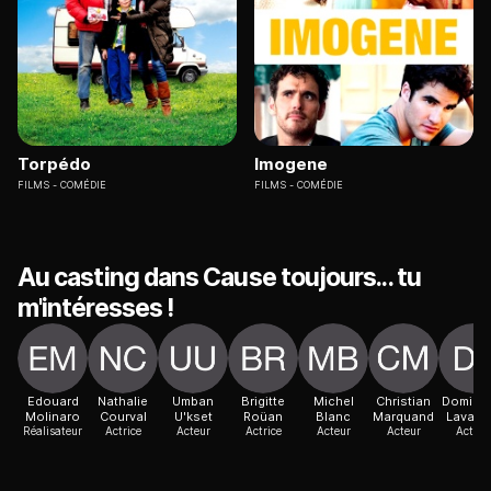
Torpédo
Imogene
FILMS
COMÉDIE
FILMS
COMÉDIE
Au casting dans Cause toujours... tu
m'intéresses !
Edouard
Nathalie
Umban
Brigitte
Michel
Christian
Domini
Molinaro
Courval
U'kset
Roüan
Blanc
Marquand
Lavana
Réalisateur
Actrice
Acteur
Actrice
Acteur
Acteur
Actric