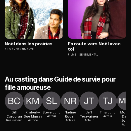
Noël dans les prairies
En route vers Noël avec
toi
FILMS
SENTIMENTAL
FILMS
SENTIMENTAL
Au casting dans Guide de survie pour
fille amoureuse
Bill
Kimberly-
Steve Lund
Nadine
Jeff
Tina Jung
Morga
Corcoran
Sue Murray
Acteur
Roden
Teravainen
Acteur
David
Réalisateur
Actrice
Actrice
Acteur
Jone
Acteur