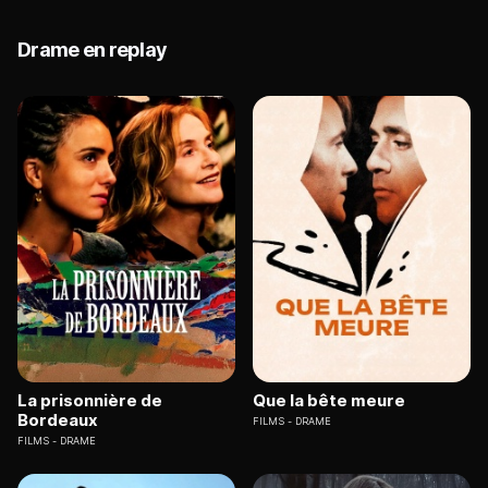
Drame en replay
La prisonnière de
Que la bête meure
Bordeaux
FILMS
DRAME
FILMS
DRAME