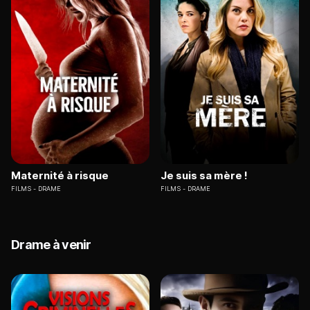
Maternité à risque
Je suis sa mère !
FILMS
DRAME
FILMS
DRAME
Drame à venir