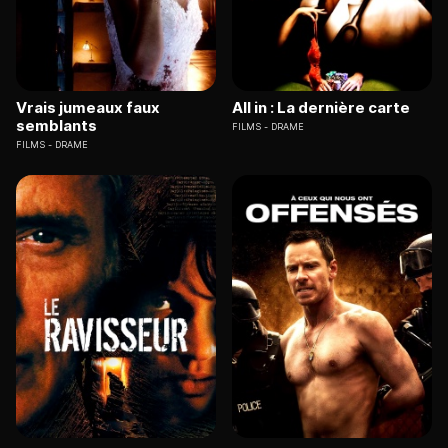
Vrais jumeaux faux
All in : La dernière carte
semblants
FILMS
DRAME
FILMS
DRAME