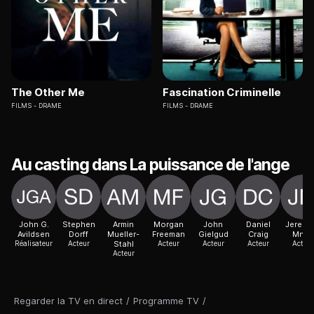
The Other Me
Fascination Criminelle
FILMS
DRAME
FILMS
DRAME
Au casting dans La puissance de l'ange
John G.
Stephen
Armin
Morgan
John
Daniel
Jeremi
Avildsen
Dorff
Mueller-
Freeman
Gielgud
Craig
Mnisi
Réalisateur
Acteur
Stahl
Acteur
Acteur
Acteur
Acteur
Acteur
Regarder la TV en direct
/
Programme TV
/