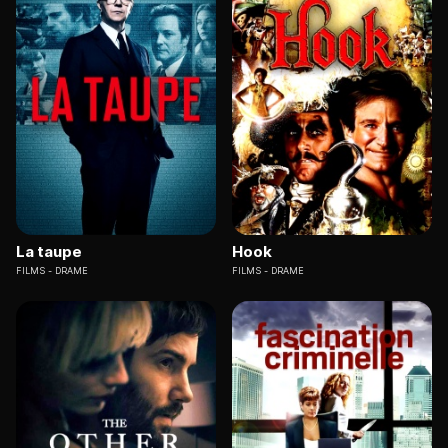
La taupe
Hook
FILMS
DRAME
FILMS
DRAME