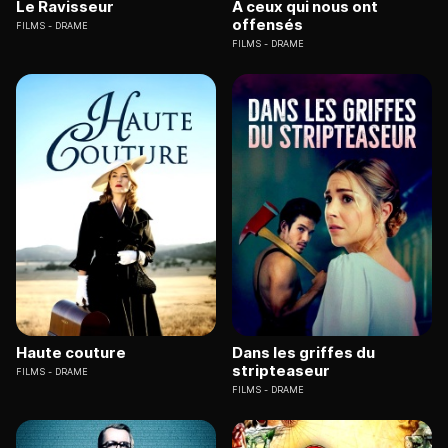
Le Ravisseur
A ceux qui nous ont
offensés
FILMS
DRAME
FILMS
DRAME
Haute couture
Dans les griffes du
stripteaseur
FILMS
DRAME
FILMS
DRAME