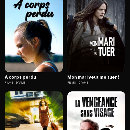
A corps perdu
Mon mari veut me tuer !
FILMS
DRAME
FILMS
DRAME