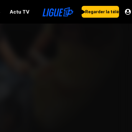
Actu TV
s
Regarder la télé