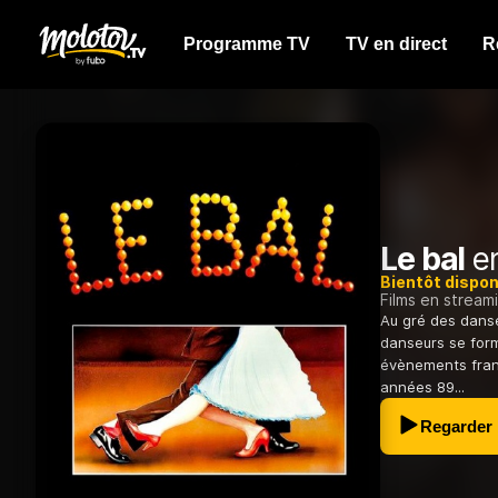
Programme TV
TV en direct
R
Le bal
en
Bientôt dispon
Films en stream
Au gré des danse
danseurs se for
évènements fran
années 89...
Regarder