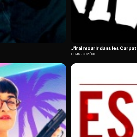
J'irai mourir dans les Carpa
FILMS
COMÉDIE