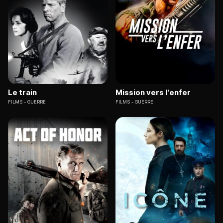
Le train
Mission vers l'enfer
FILMS
GUERRE
FILMS
GUERRE