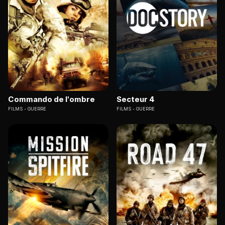
Commando de l'ombre
Secteur 4
FILMS
GUERRE
FILMS
GUERRE