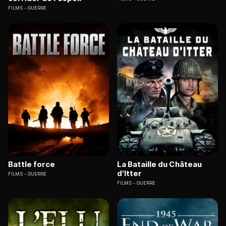
FILMS
GUERRE
Battle force
La Bataille du Château
d'Itter
FILMS
GUERRE
FILMS
GUERRE