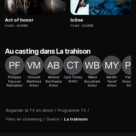
Act of honor
Icône
FILMS
GUERRE
FILMS
GUERRE
Au casting dans La trahison
Philippe
Vincent
Ahmed
Cyril Troley
Walid
Medhi
Patric
Faucon
Martinez
Berrhama
Acteur
Bouzham
Yacef
Descam
Réalisateur
Acteur
Acteur
Acteur
Acteur
Acteur
Regarder la TV en direct
/
Programme TV
/
Films en streaming
/
Guerre
/
La trahison