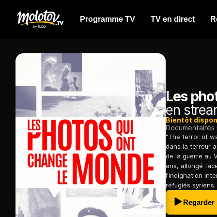
Programme TV
TV en direct
R
Les pho
en strea
Bientôt dispon
Documentaires
"The terror of wa
dans la terreur 
de la guerre au 
ans, allongé fac
l'indignation int
réfugiés syriens.
Regarder