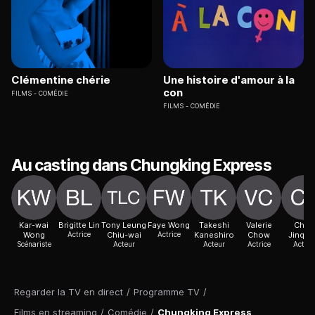
Clémentine chérie
Une histoire d'amour à la
con
FILMS
COMÉDIE
FILMS
COMÉDIE
Au casting dans Chungking Express
Kar-wai
Brigitte Lin
Tony Leung
Faye Wong
Takeshi
Valerie
Chen
Wong
Actrice
Chiu-wai
Actrice
Kaneshiro
Chow
Jinqua
Scénariste
Acteur
Acteur
Actrice
Acteur
Regarder la TV en direct
/
Programme TV
/
Films en streaming
/
Comédie
/
Chungking Express