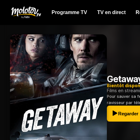
Programme TV
TV en direct
R
Getawa
Bientôt dispon
Films en stream
Pour sauver sa 
ravisseur par té
Regarder