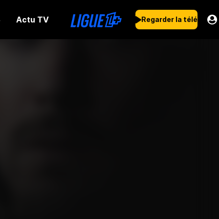
Actu TV
s
Regarder la télé