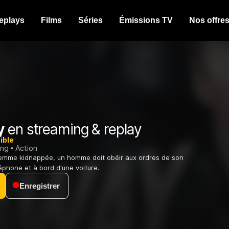
eplays
Films
Séries
Émissions TV
Nos offre
y
en streaming & replay
ible
ing
Action
femme kidnappée, un homme doit obéir aux ordres de son
léphone et à bord d'une voiture.
Enregistrer