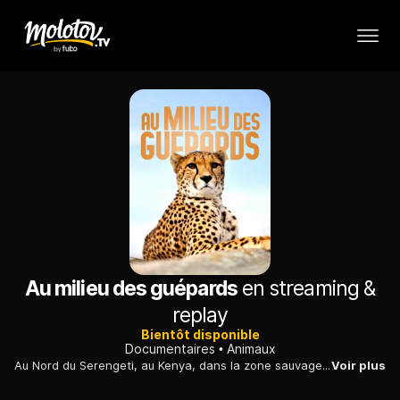
Au milieu des guépards
en streaming &
replay
Bientôt disponible
Documentaires
Animaux
Au Nord du Serengeti, au Kenya, dans la zone sauvage du Naboisho Conservancy, Bob Poole, photoreporter et réalisateur, observe à la trace une mère guépard et ses petits.
Voir plus