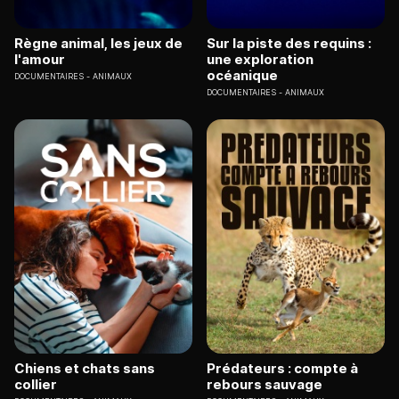
Règne animal, les jeux de
Sur la piste des requins :
l'amour
une exploration
océanique
DOCUMENTAIRES
ANIMAUX
DOCUMENTAIRES
ANIMAUX
Chiens et chats sans
Prédateurs : compte à
collier
rebours sauvage