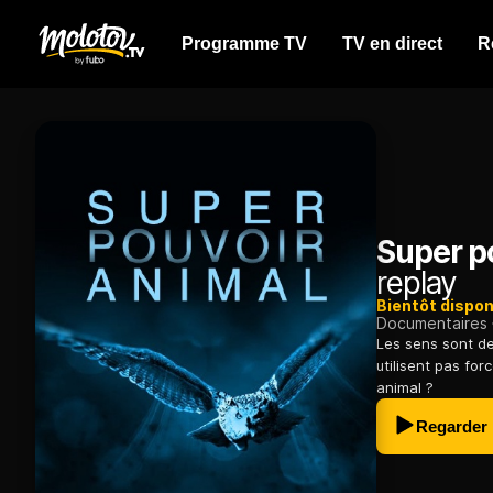
Programme TV
TV en direct
R
Super p
replay
Bientôt dispon
Documentaires
Les sens sont d
utilisent pas for
animal ?
Regarder