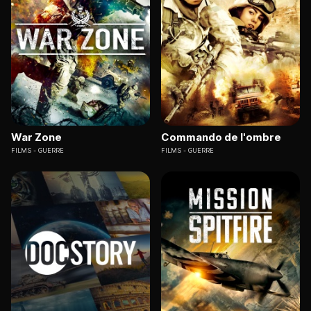
War Zone
Commando de l'ombre
FILMS
GUERRE
FILMS
GUERRE