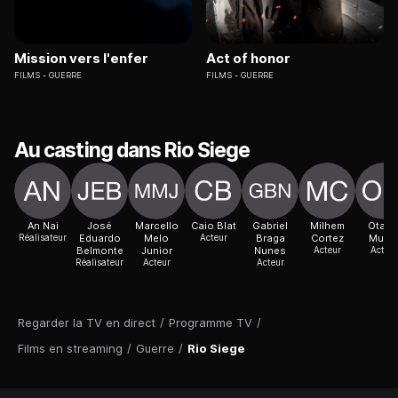
Mission vers l'enfer
Act of honor
FILMS
GUERRE
FILMS
GUERRE
Au casting dans Rio Siege
An Nai
José
Marcello
Caio Blat
Gabriel
Milhem
Otavi
Réalisateur
Eduardo
Melo
Acteur
Braga
Cortez
Mulle
Belmonte
Junior
Nunes
Acteur
Acteur
Réalisateur
Acteur
Acteur
Regarder la TV en direct
/
Programme TV
/
Films en streaming
/
Guerre
/
Rio Siege