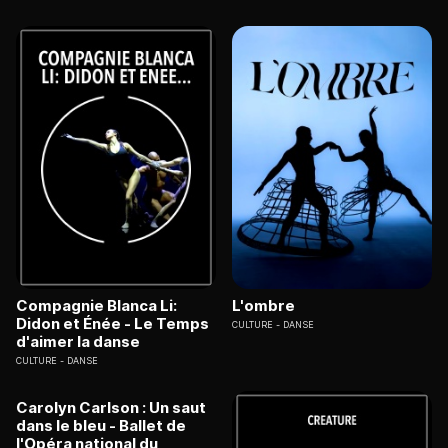
Compagnie Blanca Li:
L'ombre
Didon et Énée - Le Temps
CULTURE
DANSE
d'aimer la danse
CULTURE
DANSE
Carolyn Carlson : Un saut
dans le bleu - Ballet de
l'Opéra national du