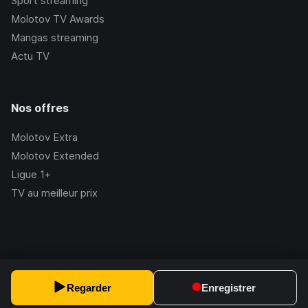
Sport streaming
Molotov TV Awards
Mangas streaming
Actu TV
Nos offres
Molotov Extra
Molotov Extended
Ligue 1+
TV au meilleur prix
©Molotov
2026
, Version:
2.228.1
Regarder
Enregistrer