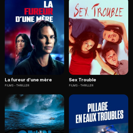
La fureur d'une mère
Sex Trouble
FILMS
THRILLER
FILMS
THRILLER