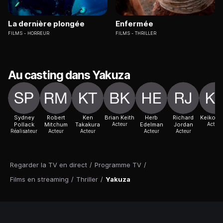
La dernière plongée
Enfermée
FILMS
HORREUR
FILMS
THRILLER
Au casting dans Yakuza
Sydney
Robert
Ken
Brian Keith
Herb
Richard
Keiko Ki
Pollack
Mitchum
Takakura
Acteur
Edelman
Jordan
Actric
Réalisateur
Acteur
Acteur
Acteur
Acteur
Regarder la TV en direct
/
Programme TV
/
Films en streaming
/
Thriller
/
Yakuza