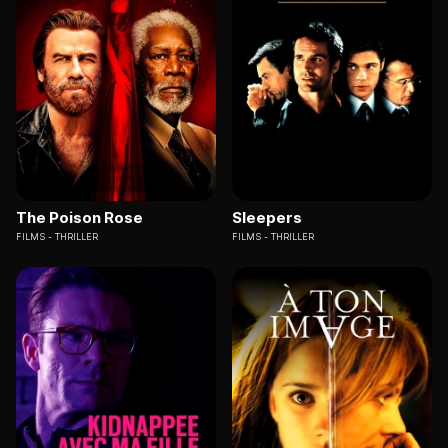
The Poison Rose
Sleepers
FILMS
THRILLER
FILMS
THRILLER