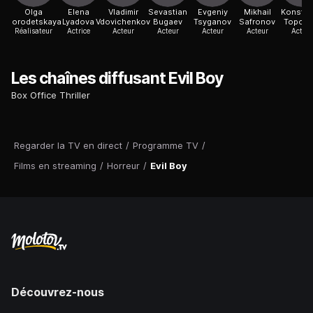
Olga
Elena
Vladimir
Sevastian
Evgeniy
Mikhail
Konstan
Gorodetskaya
Lyadova
Vdovichenkov
Bugaev
Tsyganov
Safronov
Topola
Réalisateur
Actrice
Acteur
Acteur
Acteur
Acteur
Acteur
Les chaînes diffusant Evil Boy
Box Office Thriller
Regarder la TV en direct
/
Programme TV
/
Films en streaming
/
Horreur
/
Evil Boy
Découvrez-nous