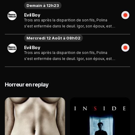
Demain à 12h23
Evil Boy
Trois ans après la disparition de son fils, Polina
s'est enfermée dans le deuil. Igor, son époux, est
prêt à tout pour l'aider à surmonter sa souffrance.
Mercredi 12 Août à 08h02
Le couple décide d'adopter un petit garçon, qu'il
prénomme Vanya, comme son fils défunt. Mais le
Evil Boy
petit garçon n'est pas un enfant comme les
Trois ans après la disparition de son fils, Polina
autres...
s'est enfermée dans le deuil. Igor, son époux, est
prêt à tout pour l'aider à surmonter sa souffrance.
Le couple décide d'adopter un petit garçon, qu'il
prénomme Vanya, comme son fils défunt. Mais le
petit garçon n'est pas un enfant comme les
Horreur en replay
autres...