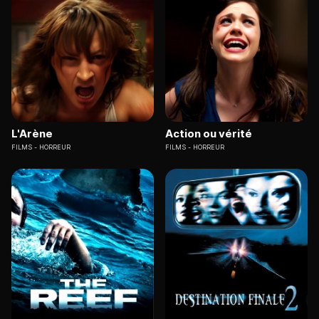
L'Arène
Action ou vérité
FILMS
HORREUR
FILMS
HORREUR