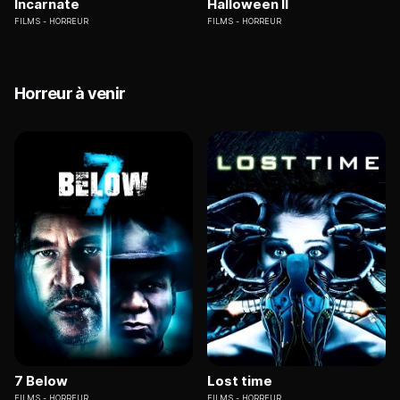
Incarnate
Halloween II
FILMS
HORREUR
FILMS
HORREUR
Horreur à venir
7 Below
Lost time
FILMS
HORREUR
FILMS
HORREUR