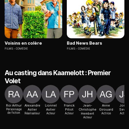
Voisins en colère
Bad News Bears
FILMS
COMÉDIE
FILMS
COMÉDIE
Au casting dans Kaamelott : Premier
Volet
Roi Arthur
Alexandre
Lionnel
Franck
Jean-
Anne
Joëll
Personnage
Astier
Astier
Pitiot
Christophe
Girouard
Sevill
de fiction
Réalisateur
Acteur
Acteur
Hembert
Actrice
Actric
Acteur