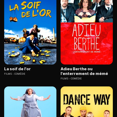
La soif de l'or
Adieu Berthe ou
l'enterrement de mémé
FILMS
COMÉDIE
FILMS
COMÉDIE