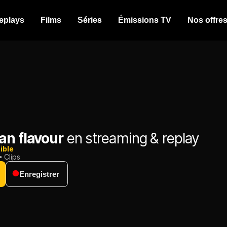
eplays
Films
Séries
Émissions TV
Nos offre
an flavour
en streaming & replay
ible
Clips
Enregistrer