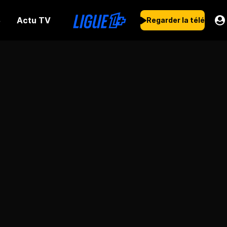
Actu TV
s
Regarder la télé