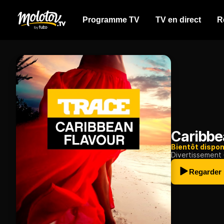
Programme TV
TV en direct
R
Caribbe
Bientôt dispon
Divertissement
Regarder