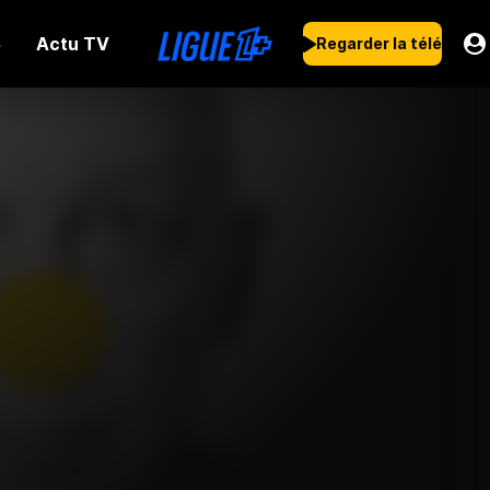
Actu TV
s
Regarder la télé