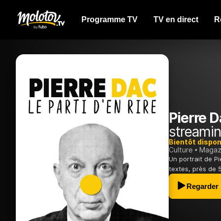
Programme TV
TV en direct
R
Pierre Da
streamin
Bientôt dispon
Culture
Magazi
Un portrait de P
textes, près de 
Regarder