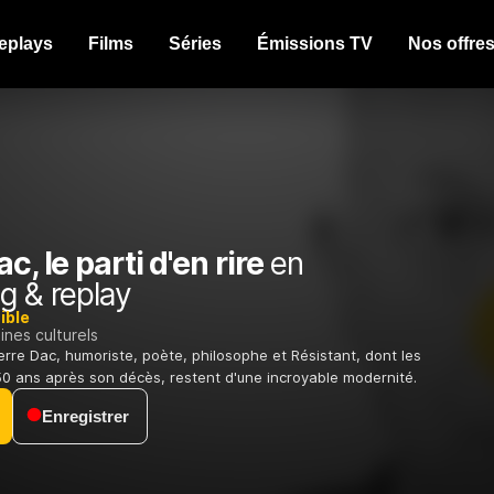
eplays
Films
Séries
Émissions TV
Nos offre
c, le parti d'en rire
en
g & replay
ible
nes culturels
ierre Dac, humoriste, poète, philosophe et Résistant, dont les
50 ans après son décès, restent d'une incroyable modernité.
Enregistrer