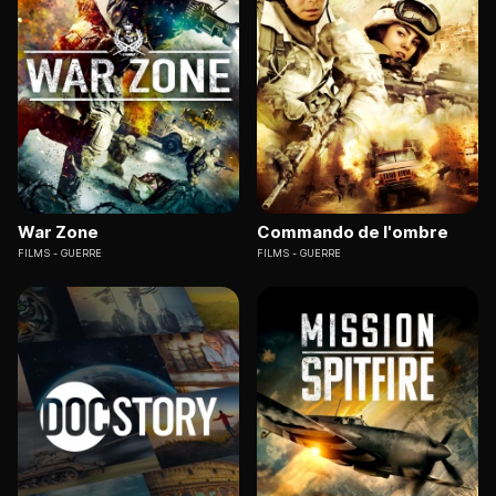
War Zone
Commando de l'ombre
FILMS
GUERRE
FILMS
GUERRE