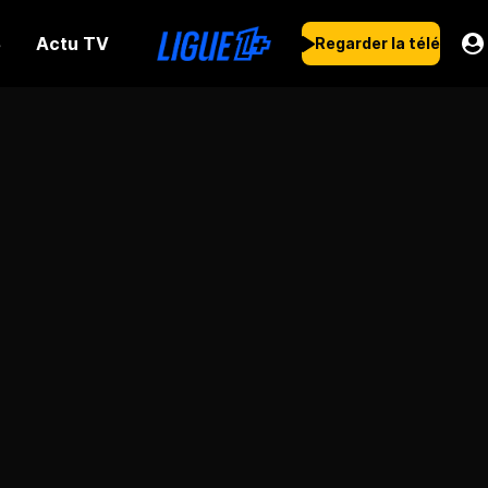
Actu TV
s
Regarder la télé