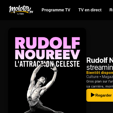
Programme TV
TV en direct
R
Rudolf N
streamin
Bientôt dispon
Culture
Magazi
Gros plan sur l'u
sa carrière, mont
Regarder