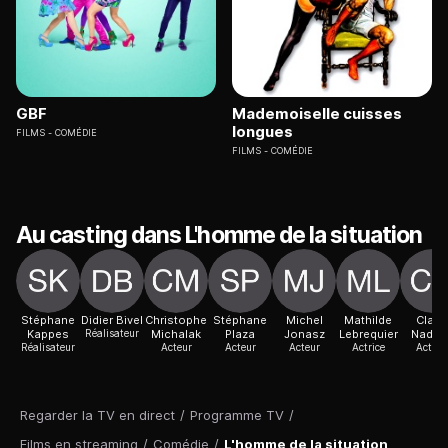
GBF
Mademoiselle cuisses
longues
FILMS
COMÉDIE
FILMS
COMÉDIE
Au casting dans L'homme de la situation
Stéphane
Didier Bivel
Christophe
Stéphane
Michel
Mathilde
Claire
Kappes
Réalisateur
Michalak
Plaza
Jonasz
Lebrequier
Nadea
Réalisateur
Acteur
Acteur
Acteur
Actrice
Actric
Regarder la TV en direct
/
Programme TV
/
Films en streaming
/
Comédie
/
L'homme de la situation