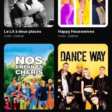
Le Lit à deux places
Happy Housewives
FILMS
COMÉDIE
FILMS
COMÉDIE