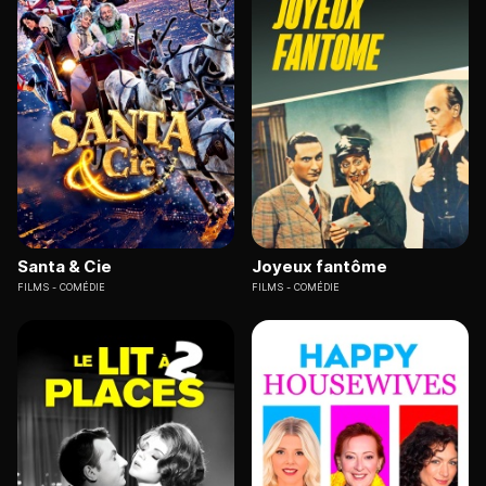
Santa & Cie
Joyeux fantôme
FILMS
COMÉDIE
FILMS
COMÉDIE