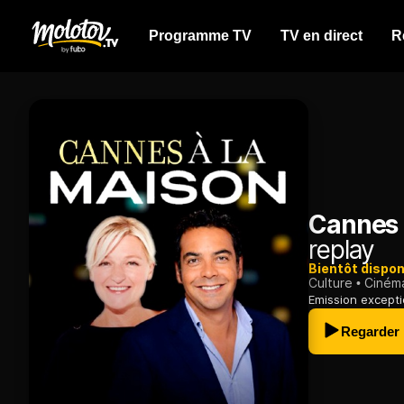
Programme TV
TV en direct
R
Cannes 
replay
Bientôt dispon
Culture
Ciném
Emission excepti
Regarder