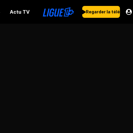
Actu TV
s
Regarder la télé