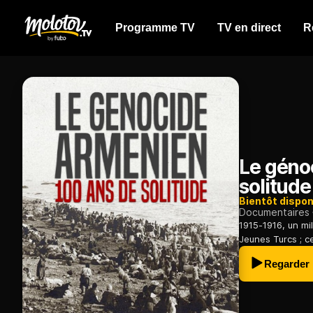
Programme TV
TV en direct
R
Le géno
solitude
Bientôt dispon
Documentaires
1915-1916, un mi
Jeunes Turcs ; ce
Regarder