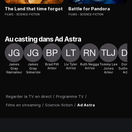
The Land that time forgot
Battle for Pandora
FILMS
SCIENCE-FICTION
FILMS
SCIENCE-FICTION
Au casting dans Ad Astra
James
James
Brad Pitt
Liv Tyler
Ruth Negga
Tommy Lee
Donal
Gray
Gray
Acteur
Actrice
Actrice
Jones
Sutherl
Réalisateur
Scénariste
Acteur
Acteur
Regarder la TV en direct
/
Programme TV
/
Films en streaming
/
Science-fiction
/
Ad Astra