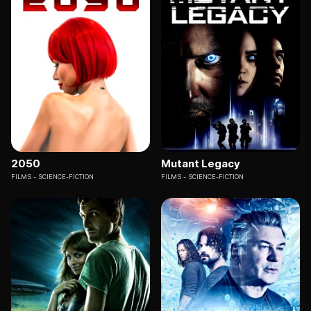
2050
Mutant Legacy
FILMS
SCIENCE-FICTION
FILMS
SCIENCE-FICTION