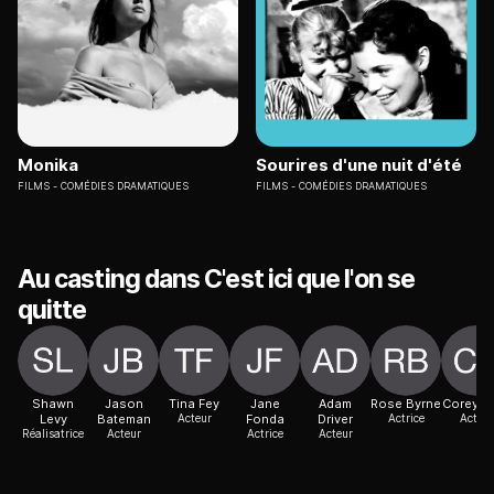
Monika
Sourires d'une nuit d'été
FILMS
COMÉDIES DRAMATIQUES
FILMS
COMÉDIES DRAMATIQUES
Au casting dans C'est ici que l'on se
quitte
Shawn
Jason
Tina Fey
Jane
Adam
Rose Byrne
Corey St
Levy
Bateman
Acteur
Fonda
Driver
Actrice
Acteur
Réalisatrice
Acteur
Actrice
Acteur