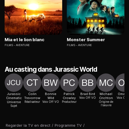
Mia et le lion blanc
Monster Summer
FILMS
AVENTURE
FILMS
AVENTURE
Au casting dans Jurassic World
Jurassic
Colin
Bonnie
Patrick
Brad Bird
Michael
Omar 
Cinematic
Trevorrow
Wild
Crowley
Voix Off VO
Crichton
Voix Off
Universe
Réalisateur
Voix Off VO
Producteur
Origine de
l'oeuvre
Sujet
Regarder la TV en direct
/
Programme TV
/