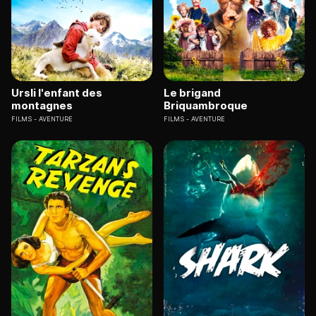
Ursli l'enfant des
Le brigand
montagnes
Briquambroque
FILMS
AVENTURE
FILMS
AVENTURE