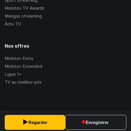
Sport streaming
Molotov TV Awards
Mangas streaming
Actu TV
Nos offres
Molotov Extra
Molotov Extended
Ligue 1+
TV au meilleur prix
©Molotov
2026
, Version:
2.228.1
Regarder
Enregistrer