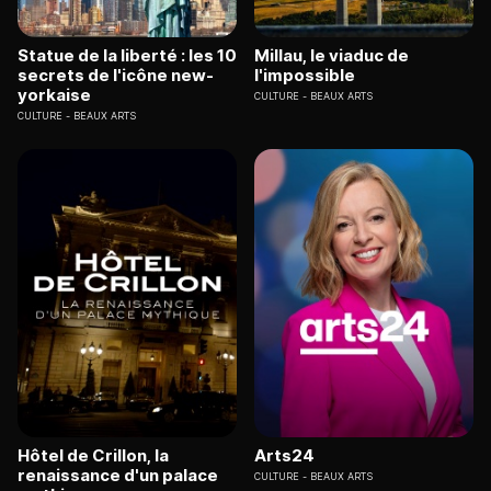
Statue de la liberté : les 10
Millau, le viaduc de
secrets de l'icône new-
l'impossible
yorkaise
CULTURE
BEAUX ARTS
CULTURE
BEAUX ARTS
Hôtel de Crillon, la
Arts24
renaissance d'un palace
CULTURE
BEAUX ARTS