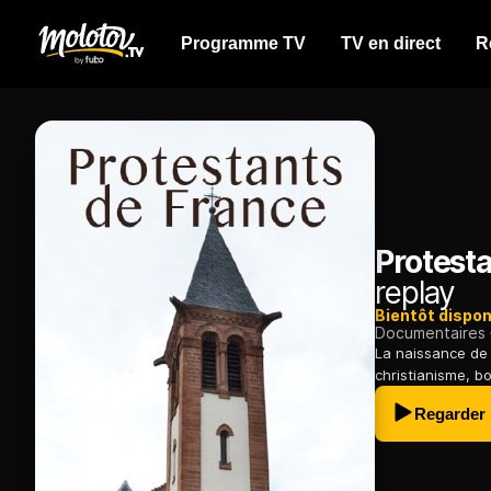
Programme TV
TV en direct
R
Protest
replay
Bientôt dispon
Documentaires
La naissance de 
christianisme, bo
Regarder