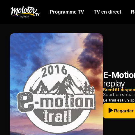
Programme TV
TV en direct
R
E-Motion
replay
Bientôt dispon
Sport en strea
Le trail est un 
Regarder