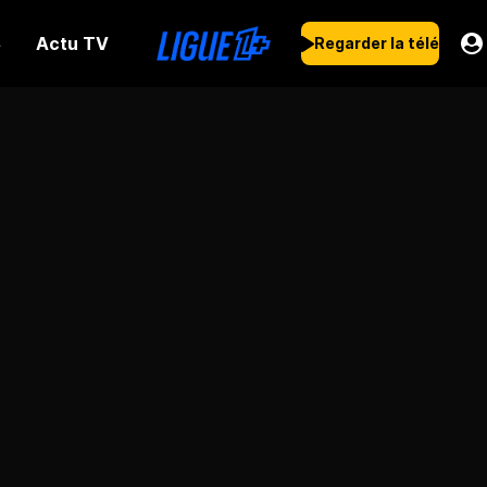
Actu TV
s
Regarder la télé