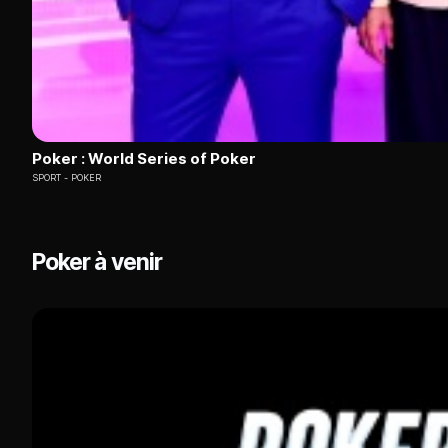
Poker : World Series of Poker
SPORT
POKER
Poker à venir