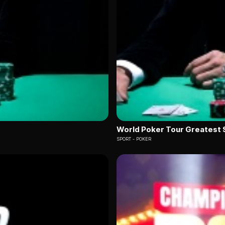
World Poker Tour Greatest
SPORT
POKER