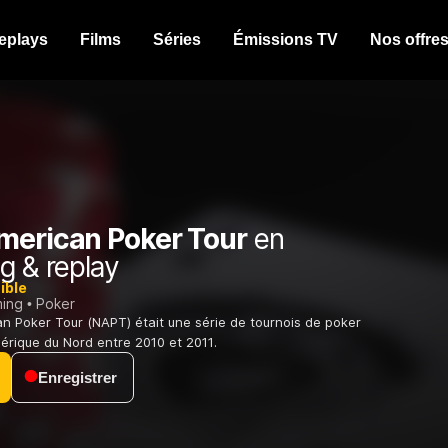
eplays
Films
Séries
Émissions TV
Nos offre
merican Poker Tour
en
g & replay
ible
ming
Poker
n Poker Tour (NAPT) était une série de tournois de poker
rique du Nord entre 2010 et 2011.
Enregistrer