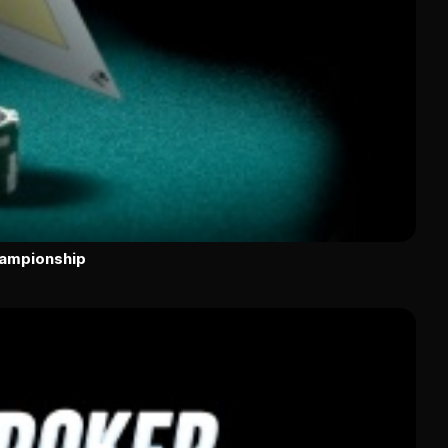
hampionship