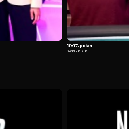
100% poker
SPORT
POKER