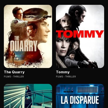
The Quarry
Tommy
FILMS
THRILLER
FILMS
THRILLER