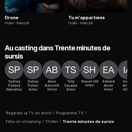
Drone
Tu m'appartiens
FILMS
THRILLER
FILMS
THRILLER
Au casting dans Trente minutes de
sursis
Sydney
Sidney
Anne
Telly
Steven Hill
Edward
Indus
Pollack
Poitier
Bancroft
Savalas
Acteur
Asner
Arthu
Réalisateur
Acteur
Actrice
Acteur
Acteur
Acteur
Regarder la TV en direct
/
Programme TV
/
Films en streaming
/
Thriller
/
Trente minutes de sursis