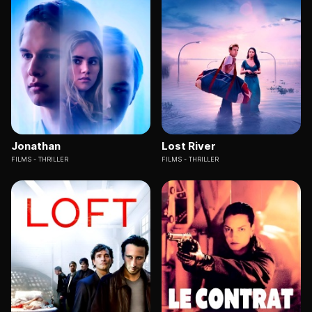
Jonathan
Lost River
FILMS
THRILLER
FILMS
THRILLER