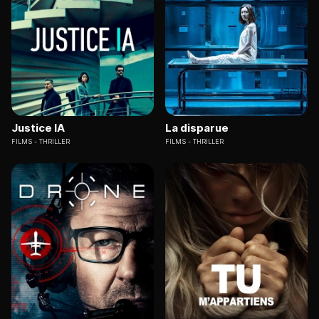
Justice IA
La disparue
FILMS
THRILLER
FILMS
THRILLER