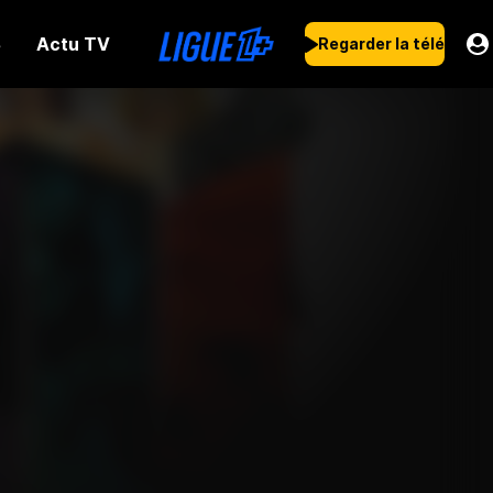
Actu TV
s
Regarder la télé