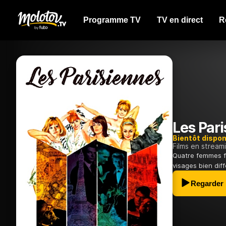
Programme TV
TV en direct
R
Les Par
Bientôt dispon
Films en stream
Quatre femmes fac
visages bien dif
Regarder