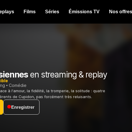
eplays
Films
Séries
Émissions TV
Nos offre
isiennes
en streaming & replay
ible
ing
Comédie
e à l'amour, la fidélité, la tromperie, la solitude : quatre
férents de Cupidon, pas forcément très reluisants.
Enregistrer