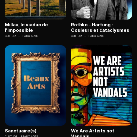
Millau, le viaduc de
Rothko - Hartung :
l'impossible
Couleurs et cataclysmes
CULTURE
BEAUX ARTS
CULTURE
BEAUX ARTS
Sanctuaire(s)
We Are Artists not
Vandals
CULTURE
BEAUX ARTS