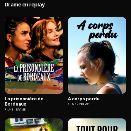
Drame en replay
La prisonnière de
A corps perdu
Bordeaux
FILMS
DRAME
FILMS
DRAME