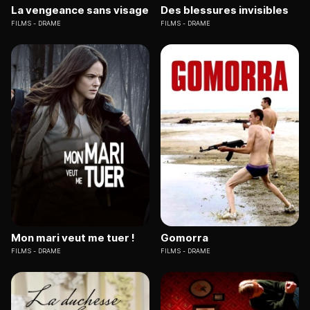
La vengeance sans visage
Des blessures invisibles
FILMS
DRAME
FILMS
DRAME
Mon mari veut me tuer !
Gomorra
FILMS
DRAME
FILMS
DRAME