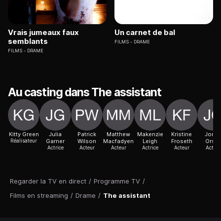
Vrais jumeaux faux
Un carnet de bal
semblants
FILMS
DRAME
FILMS
DRAME
Au casting dans The assistant
Kitty Green
Julia
Patrick
Matthew
Makenzie
Kristine
Jonn
Réalisateur
Garner
Wilson
Macfadyen
Leigh
Froseth
Orsin
Actrice
Acteur
Acteur
Actrice
Acteur
Acteur
Regarder la TV en direct
/
Programme TV
/
Films en streaming
/
Drame
/
The assistant