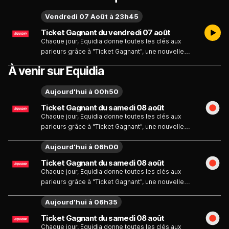
Vendredi 07 Août à 23h45
Ticket Gagnant du vendredi 07 août
Chaque jour, Equidia donne toutes les clés aux
parieurs grâce à "Ticket Gagnant", une nouvelle
émission de 15 minutes au cours de laquelle deux
À venir sur Equidia
animateurs font le papier pour un parieur invité. Ils
passent ainsi au crible les chevaux engagés et
Aujourd'hui à 00h50
confrontent leurs arguments. A la fin de leur débat,
le parieur choisit alors entre les deux papiers
Ticket Gagnant du samedi 08 août
proposés et se voit offrir le ticket retenu.
Chaque jour, Equidia donne toutes les clés aux
parieurs grâce à "Ticket Gagnant", une nouvelle
émission de 15 minutes au cours de laquelle deux
Aujourd'hui à 06h00
animateurs font le papier pour un parieur invité. Ils
passent ainsi au crible les chevaux engagés et
Ticket Gagnant du samedi 08 août
confrontent leurs arguments. A la fin de leur débat,
Chaque jour, Equidia donne toutes les clés aux
le parieur choisit alors entre les deux papiers
parieurs grâce à "Ticket Gagnant", une nouvelle
proposés et se voit offrir le ticket retenu.
émission de 15 minutes au cours de laquelle deux
Aujourd'hui à 06h35
animateurs font le papier pour un parieur invité. Ils
passent ainsi au crible les chevaux engagés et
Ticket Gagnant du samedi 08 août
confrontent leurs arguments. A la fin de leur débat,
Chaque jour, Equidia donne toutes les clés aux