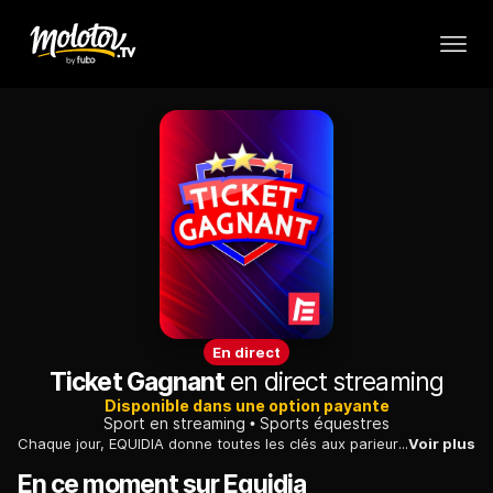
En direct
Ticket Gagnant
en direct streaming
Disponible dans une option payante
Sport en streaming
Sports équestres
Chaque jour, EQUIDIA donne toutes les clés aux parieurs grâce à « Ticket Gagnant », une nouvelle émission de 15 mn au cours de laquelle deux animateurs font le papier pour un parieur invité. Ils passent ainsi au crible les chevaux engagés et confrontent leurs arguments. A la fin de leur débat, le parieur choisit alors entre les deux papiers proposés et se voit offrir le ticket retenu.
Voir plus
En ce moment sur Equidia