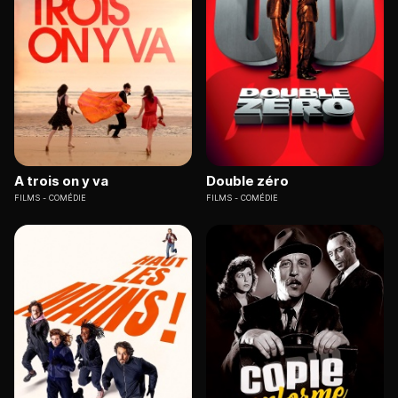
A trois on y va
Double zéro
FILMS
COMÉDIE
FILMS
COMÉDIE