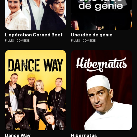
L'opération Corned Beef
Une idée de génie
FILMS
COMÉDIE
FILMS
COMÉDIE
Dance Way
Hibernatus