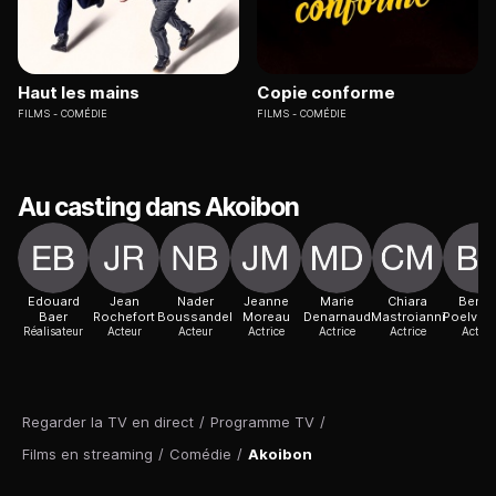
Haut les mains
Copie conforme
FILMS
COMÉDIE
FILMS
COMÉDIE
Au casting dans Akoibon
Edouard
Jean
Nader
Jeanne
Marie
Chiara
Benoî
Baer
Rochefort
Boussandel
Moreau
Denarnaud
Mastroianni
Poelvoo
Réalisateur
Acteur
Acteur
Actrice
Actrice
Actrice
Acteur
Regarder la TV en direct
/
Programme TV
/
Films en streaming
/
Comédie
/
Akoibon