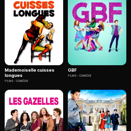
Mademoiselle cuisses
GBF
longues
FILMS
COMÉDIE
FILMS
COMÉDIE