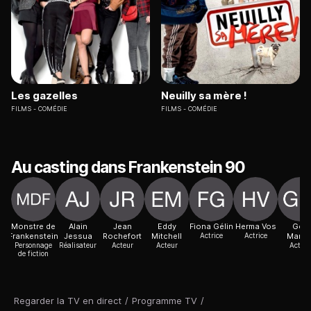
Les gazelles
Neuilly sa mère !
FILMS
COMÉDIE
FILMS
COMÉDIE
Au casting dans Frankenstein 90
Monstre de
Alain
Jean
Eddy
Fiona Gélin
Herma Vos
Ged
Frankenstein
Jessua
Rochefort
Mitchell
Actrice
Actrice
Marlo
Personnage
Réalisateur
Acteur
Acteur
Acteur
de fiction
Regarder la TV en direct
/
Programme TV
/