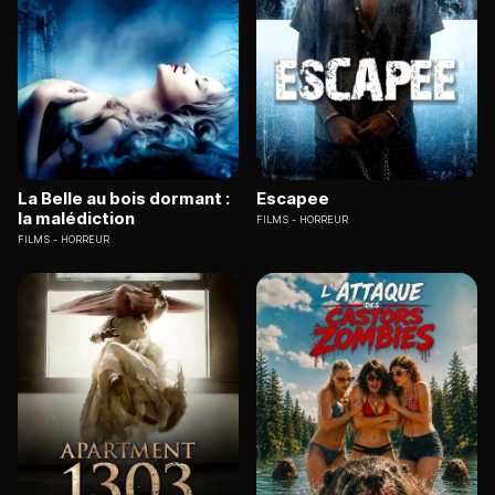
La Belle au bois dormant :
Escapee
la malédiction
FILMS
HORREUR
FILMS
HORREUR