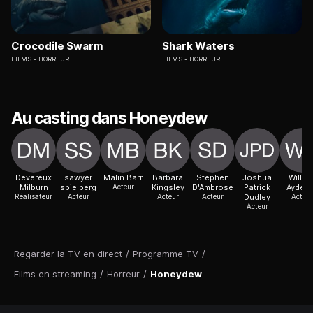
Crocodile Swarm
Shark Waters
FILMS
HORREUR
FILMS
HORREUR
Au casting dans Honeydew
Devereux
sawyer
Malin Barr
Barbara
Stephen
Joshua
Willia
Milburn
spielberg
Acteur
Kingsley
D'Ambrose
Patrick
Aydelo
Réalisateur
Acteur
Acteur
Acteur
Dudley
Acteur
Acteur
Regarder la TV en direct
/
Programme TV
/
Films en streaming
/
Horreur
/
Honeydew