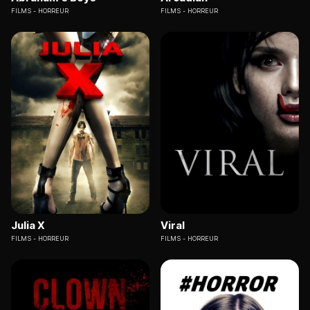
FILMS
HORREUR
FILMS
HORREUR
Julia X
Viral
FILMS
HORREUR
FILMS
HORREUR