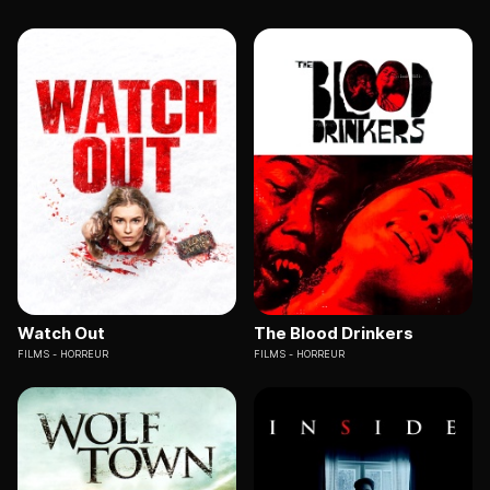
Watch Out
The Blood Drinkers
FILMS
HORREUR
FILMS
HORREUR