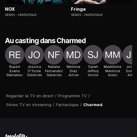
NOX
Fringe
SÉRIES
FANTASTIQUE
SÉRIES
FANTASTIQUE
Au casting dans Charmed
Rupert
Jessica
Natalia
Melonie
Sarah
Madeleine
Jorda
Evans
O'Toole
Fernandez
Diaz
Jeffery
Mantock
Donic
Réalisateur
Scénariste
Scénariste
Actrice
Actrice
Acteur
Acteur
Regarder la TV en direct
/
Programme TV
/
Séries TV en streaming
/
Fantastique
/
Charmed