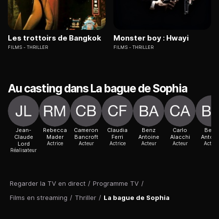
Les trottoirs de Bangkok
Monster boy : Hwayi
FILMS
THRILLER
FILMS
THRILLER
Au casting dans La bague de Sophia
Jean-
Rebecca
Cameron
Claudia
Benz
Carlo
Benz
Claude
Mader
Bancroft
Ferri
Antoine
Alacchi
Antoin
Lord
Actrice
Acteur
Actrice
Acteur
Acteur
Acteur
Réalisateur
Regarder la TV en direct
/
Programme TV
/
Films en streaming
/
Thriller
/
La bague de Sophia