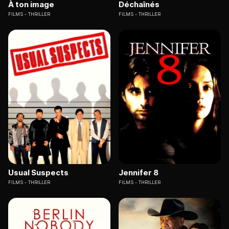
À ton image
Déchaînés
FILMS
THRILLER
FILMS
THRILLER
Usual Suspects
Jennifer 8
FILMS
THRILLER
FILMS
THRILLER