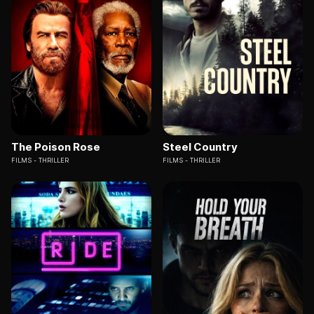
The Poison Rose
Steel Country
FILMS
THRILLER
FILMS
THRILLER